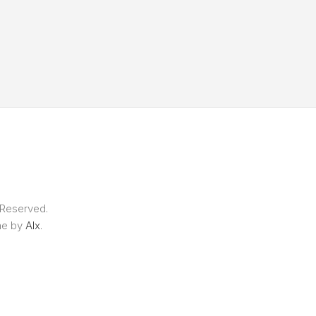
 Reserved.
me by
Alx
.