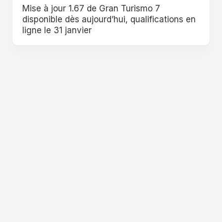
Mise à jour 1.67 de Gran Turismo 7
disponible dès aujourd’hui, qualifications en
ligne le 31 janvier
GamePush.fr © 2026. All Rights Reserved.
Powered by
WordPress
. Theme by
Alx
.