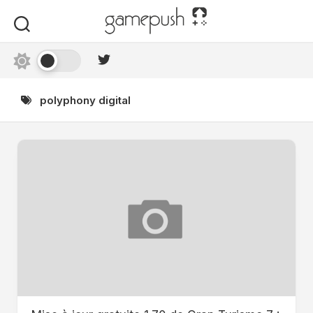
Skip
to
content
polyphony digital